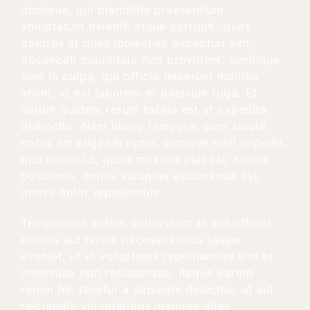
ducimus, qui blanditiis praesentium
voluptatum deleniti atque corrupti, quos
dolores et quas molestias excepturi sint,
obcaecati cupiditate non provident, similique
sunt in culpa, qui officia deserunt mollitia
animi, id est laborum et dolorum fuga. Et
harum quidem rerum facilis est et expedita
distinctio. Nam libero tempore, cum soluta
nobis est eligendi optio, cumque nihil impedit,
quo minus id, quod maxime placeat, facere
possimus, omnis voluptas assumenda est,
omnis dolor repellendus.
Temporibus autem quibusdam et aut officiis
debitis aut rerum necessitatibus saepe
eveniet, ut et voluptates repudiandae sint et
molestiae non recusandae. Itaque earum
rerum hic tenetur a sapiente delectus, ut aut
reiciendis voluptatibus maiores alias