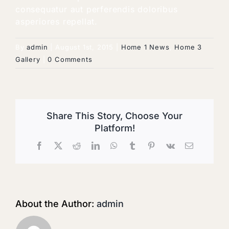
consequatur aut perferendis doloribus
asperiores repellat.
By
admin
|
August 1st, 2015
|
Home 1 News
,
Home 3
Gallery
|
0 Comments
Share This Story, Choose Your
Platform!
Facebook
X
Reddit
LinkedIn
WhatsApp
Tumblr
Pinterest
Vk
Email
About the Author:
admin