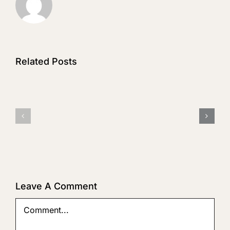
Related Posts
13
Optimal
Organic
The
Foods
Farm
for
Story
a
Healthy
Brain
Leave A Comment
Comment