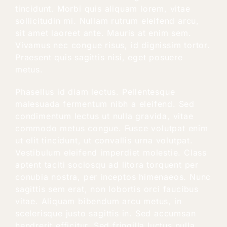
tincidunt. Morbi quis aliquam lorem, vitae
sollicitudin mi. Nullam rutrum eleifend arcu,
sit amet laoreet ante. Mauris at enim sem.
Vivamus nec congue risus, id dignissim tortor.
Praesent quis sagittis nisi, eget posuere
metus.
Phasellus id diam lectus. Pellentesque
malesuada fermentum nibh a eleifend. Sed
condimentum lectus ut nulla gravida, vitae
commodo metus congue. Fusce volutpat enim
ut elit tincidunt, ut convallis urna volutpat.
Vestibulum eleifend imperdiet molestie. Class
aptent taciti sociosqu ad litora torquent per
conubia nostra, per inceptos himenaeos. Nunc
sagittis sem erat, non lobortis orci faucibus
vitae. Aliquam bibendum arcu metus, in
scelerisque justo sagittis in. Sed accumsan
hendrerit efficitur. Sed fringilla luctus nulla