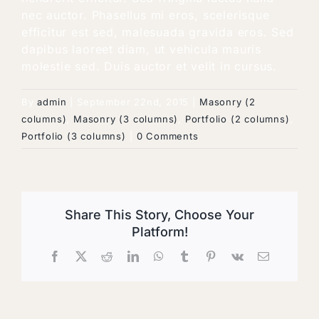
nec auctor. Phasellus mi eros, scelerisque
efficitur est sed, malesuada gravida eros. Sed
dapibus laoreet diam, ut vehicula mauris
molestie sed. Duis auctor et velit in cursus.
By
admin
|
September 22nd, 2015
|
Masonry (2
columns)
,
Masonry (3 columns)
,
Portfolio (2 columns)
,
Portfolio (3 columns)
|
0 Comments
Share This Story, Choose Your
Platform!
Facebook
X
Reddit
LinkedIn
WhatsApp
Tumblr
Pinterest
Vk
Email