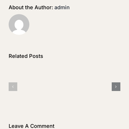
About the Author:
admin
Related Posts
GMOs:
Healthy
Your
Food
Right
Guide
To
Know
Leave A Comment