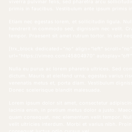
viverra pulvinar felis, sed pharetra arcu sollicit
primis in faucibus. Vestibulum ante ipsum primis in
Etiam nec egestas lorem, et sollicitudin ligula. N
hendrerit in commodo sed, dignissim nec velit. Cra
tempor. Praesent sit amet rutrum tortor. In sed ne
[trx_block dedicated=”no” align=”left” scroll=”n
url=”https://vimeo.com/45804970″ autoplay=”off” 
Nulla eu purus ac lorem pharetra ultrices. Sed co
dictum. Mauris at eleifend urna, egestas varius ris
venenatis metus et, porta diam. Vestibulum digniss
Donec scelerisque blandit malesuada.
Lorem ipsum dolor sit amet, consectetur adipiscing 
lacinia enim, in pretium metus dolor a justo. Maece
quam consequat, nec elementum velit tempor. Nulla
velit ultricies interdum. Morbi et varius nibh. Pr
consequat luctus odio cursus vel.