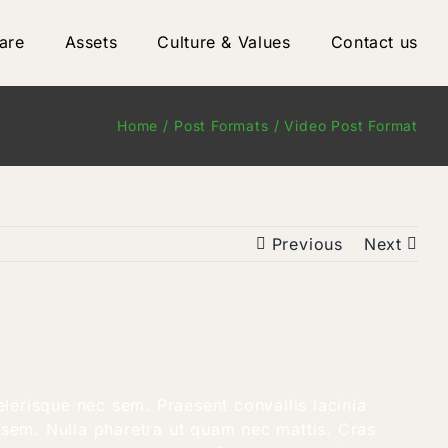
are
Assets
Culture & Values
Contact us
Home
Post Formats
Video Post Format
Previous
Next
lerisque nec sem. Praesent convallis lacinia
s sem. Nulla pharetra ut quam nec mattis. Cras