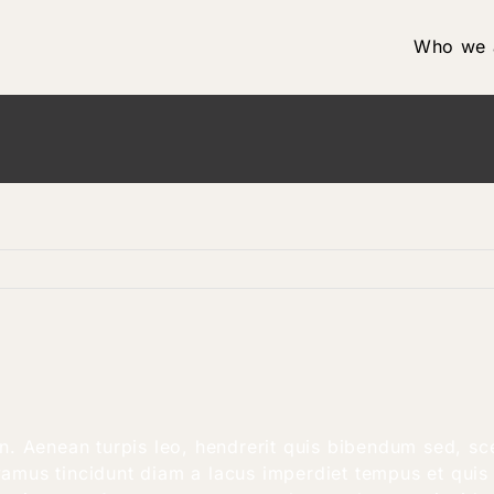
Who we 
n. Aenean turpis leo, hendrerit quis bibendum sed, sce
Vivamus tincidunt diam a lacus imperdiet tempus et qui