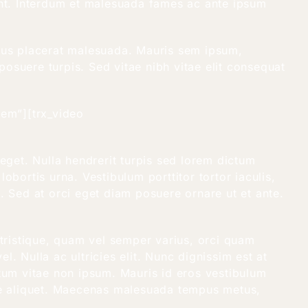
dunt. Interdum et malesuada fames ac ante ipsum
ectus placerat malesuada. Mauris sem ipsum,
posuere turpis. Sed vitae nibh vitae elit consequat
1em”][trx_video
eget. Nulla hendrerit turpis sed lorem dictum
obortis urna. Vestibulum porttitor tortor iaculis,
m. Sed at orci eget diam posuere ornare ut et ante.
i tristique, quam vel semper varius, orci quam
l. Nulla ac ultricies elit. Nunc dignissim est at
tum vitae non ipsum. Mauris id eros vestibulum
eque aliquet. Maecenas malesuada tempus metus,