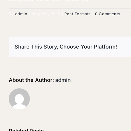
By
admin
|
May 5th, 2015
|
Post Formats
|
0 Comments
Share This Story, Choose Your Platform!
About the Author:
admin
Related Posts