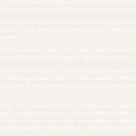
udin sit amet. Aenean eu neque eu lectus rhoncus tinci
 faucibus orci luctus et ultrices posuere cubilia Curae
ulla nec ligula diam. Praesent condimentum nisl nec l
s lectus eros, molestie sit amet est vitae, malesuada 
que dui.
o” dir=”horizontal” width=”320″ right=”2em” bottom=”
title=”off” width=”320″ height=”180″][/trx_block]
mmodo commodo justo, ac porttitor ligula scelerisque 
us. Sed augue sem, blandit nec lectus mattis, eleifend l
im lorem ac tellus laoreet efficitur quis sit amet lore
elit. Cras quis mattis tortor, id sagittis lorem. Morb
nas interdum eros purus, a rhoncus nibh sollicitudin ve
 facilisi. Etiam eu nunc vitae urna egestas condimen
oin pulvinar sapien ut felis tristique, non commodo n