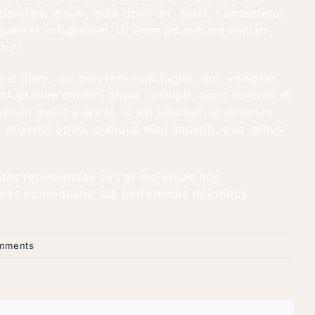
dolorem ipsum, quia dolor sit, amet, consectetur,
 quaerat voluptatem. Ut enim ad minima veniam,
tur?
 vel illum, qui dolorem eum fugiat, quo voluptas
oluptatum deleniti atque corrupti, quos dolores et
serunt mollitia animi, id est laborum et dolorum
t eligendi optio, cumque nihil impedit, quo minus
ates repudiandae sint et molestiae non
alias consequatur aut perferendis doloribus
mments