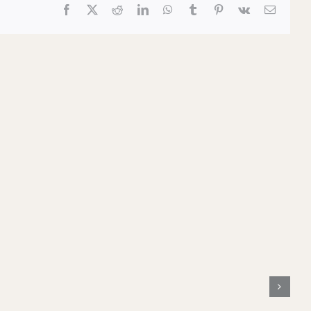
Facebook
X
Reddit
LinkedIn
WhatsApp
Tumblr
Pinterest
Vk
Email
What’s
On
The