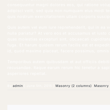
consequuntur magni dolores eos, qui ratione volup
adipisci velit, sed quia non numquam eius modi t
quis nostrum exercitationem ullam corporis suscip
Quis autem vel eum iure reprehenderit, qui in ea v
nulla pariatur? At vero eos et accusamus et iusto 
quas molestias excepturi sint, obcaecati cupiditate
fuga. Et harum quidem rerum facilis est et expedit
id, quod maxime placeat, facere possimus, omnis 
Temporibus autem quibusdam et aut officiis debiti
recusandae. Itaque earum rerum hic tenetur a sapie
asperiores repellat.
By
admin
|
June 5th, 2015
|
Masonry (2 columns)
,
Masonry 