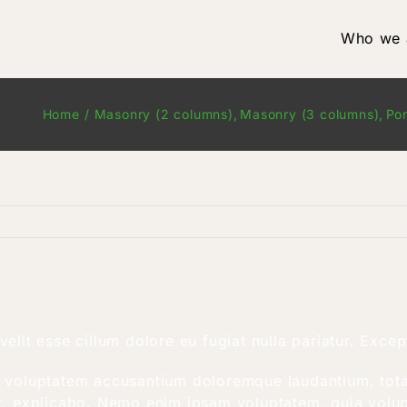
Who we 
Home
Masonry (2 columns)
Masonry (3 columns)
Por
velit esse cillum dolore eu fugiat nulla pariatur.
Excep
sit voluptatem accusantium doloremque laudantium, tot
nt, explicabo. Nemo enim ipsam voluptatem, quia volupt