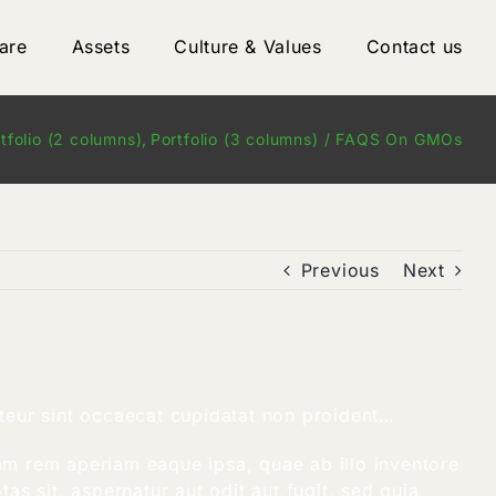
are
Assets
Culture & Values
Contact us
tfolio (2 columns)
Portfolio (3 columns)
FAQS On GMOs
Previous
Next
teur sint occaecat cupidatat non proident…
am rem aperiam eaque ipsa, quae ab illo inventore
as sit, aspernatur aut odit aut fugit, sed quia