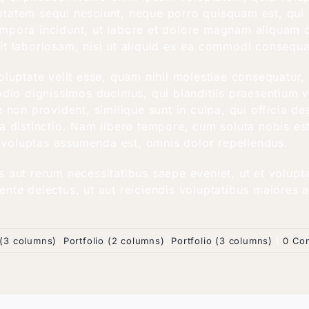
tatem sequi nesciunt, neque porro quisquam est, qui 
empora incidunt, ut labore et dolore magnam aliquam
it laboriosam, nisi ut aliquid ex ea commodi consequa
oluptate velit esse, quam nihil molestiae consequatur,
odio dignissimos ducimus, qui blanditiis praesentium v
 non provident, similique sunt in culpa, qui officia de
a distinctio. Nam libero tempore, cum soluta nobis es
voluptas assumenda est, omnis dolor repellendus.
s aut rerum necessitatibus saepe eveniet, ut et volupt
nte delectus, ut aut reiciendis voluptatibus maiores 
(3 columns)
,
Portfolio (2 columns)
,
Portfolio (3 columns)
|
0 Co